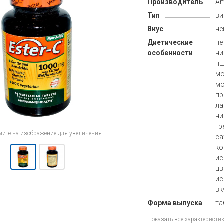
Производитель
Am
Тип
ви
Вкус
не
Диетические
не
особенности
ни
пш
мо
м
пр
ла
ни
гр
ите на изображение для увеличения
са
ко
ис
цв
ис
вк
Форма выпуска
та
Показать все характеристик