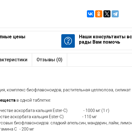
пные цены
Наши консультанты в
рады Вам помочь
актеристики
Отзывы (
0
)
ия, комплекс биофлавоноидов, растительная целлюлоза, силикат к
веществ
в одной таблетке:
честве аскорбата кальция Ester-C)
- 1000 мг (1 г)
стве аскорбата кальция Ester-C)
- 110 мг
совых биофлавоноидов: сладкий апельсин, мандарин, лайм, лимон
тамина С
- 200 мг