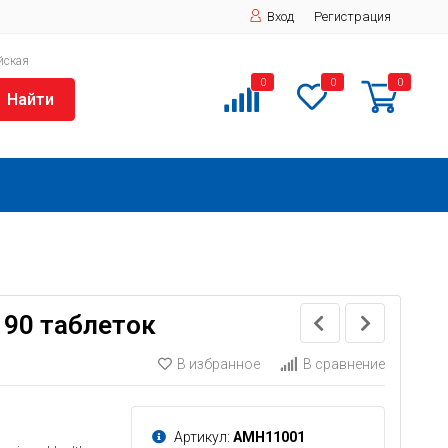
Вход
Регистрация
йская
0
0
0
Найти
С 90 таблеток
В избранное
В сравнение
Артикул:
AMH11001