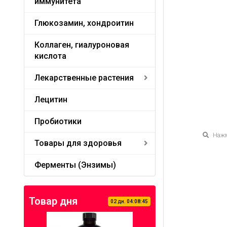
иммунитета
Глюкозамин, хондроитин
Коллаген, гиалуроновая
кислота
Лекарственные растения
Лецитин
Пробиотики
Нажм
Товары для здоровья
Ферменты (Энзимы)
Товар дня
02
дн.
04
:
08
:
45