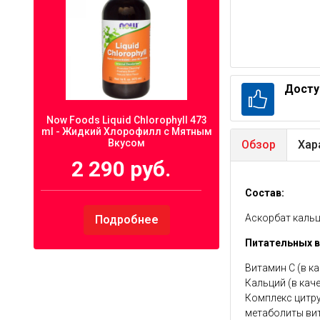
Досту
Now Foods Liquid Chlorophyll 473
ml - Жидкий Хлорофилл с Мятным
Вкусом
Обзор
Хар
2 290 руб.
Состав:
Аскорбат кальц
Подробнее
Питательных 
Витамин С (в ка
Кальций (в каче
Комплекс цитру
метаболиты ви