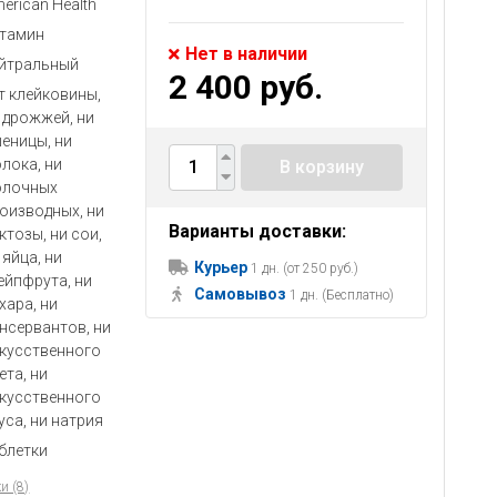
erican Health
тамин
Нет в наличии
йтральный
2 400 руб.
т клейковины,
 дрожжей, ни
еницы, ни
лока, ни
В корзину
олочных
оизводных, ни
Варианты доставки:
ктозы, ни сои,
 яйца, ни
Курьер
1 дн. (от 250 руб.)
ейпфрута, ни
Самовывоз
1 дн. (Бесплатно)
хара, ни
нсервантов, ни
кусственного
ета, ни
кусственного
уса, ни натрия
блетки
и (8)