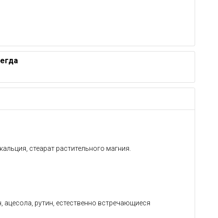
сегда
альция, стеарат растительного магния.
, ацесола, рутин, естественно встречающиеся