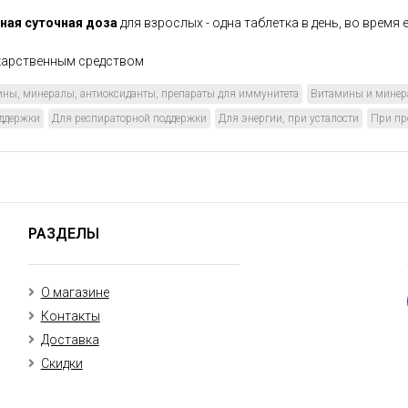
ая суточная доза
для взрослых - одна таблетка в день, во время
екарственным средством
ны, минералы, антиоксиданты, препараты для иммунитета
Витамины и мине
ддержки
Для респираторной поддержки
Для энергии, при усталости
При пр
РАЗДЕЛЫ
О магазине
Контакты
Доставка
Скидки