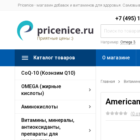
Pricenice - магазин добавок и витаминов для здоровья. Самовыво
+7 (495) 
Например:
Omega 3
Каталог товаров
О магазине
CoQ-10 (Коэнзим Q10)
Главная
Витамины
OMEGA (жирные
кислоты)
American
Аминокислоты
(0 о
Витамины, минералы,
антиоксиданты,
препараты для